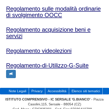
Regolamento sulle modalità ordinarie
di svolgimento OOCC
Regolamento acquisizione beni e
servizi
Regolamento videolezioni
Regolamento-di-Utilizzo-G-Suite
Note Legali
Privacy
Accessibilità
Elenco siti tematici
ISTITUTO COMPRENSIVO - IC SERSALE 'G.BIANCO'
- Piazza
Casolini,115, Sersale - 88054 (CZ)
Cod. Mecc.
: CZIC835001 -
Cod. Fisc.
97036410799 - -