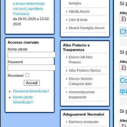
Si 
famiglia
a tempo determinato
coll.scol.Lagrotteria
Attività Alunni
Alle
Francesca
da 29-01-2020 a 13-02-
Libri di testo
2020
Moduli Famiglie-Alunni
Ch
Accesso riservato
Albo Pretorio e
Nome utente
Trasparenza
Si 
Elenco Atti Albo
Alle
Password
Pretorio
Albo Pretorio Storico
Ricordami
Co
Elenco Sezioni-
Categorie albo
qu
Password dimenticata?
Amministrazione
trasparente
Nome utente
dimenticato?
Si 
Adeguamenti Normativi
Alle
Bacheca sindacale