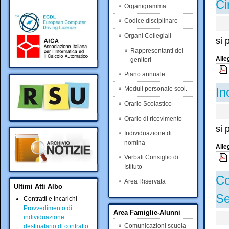
Ci
Organigramma
Codice disciplinare
Organi Collegiali
si 
Rappresentanti dei
Alle
genitori
Piano annuale
In
Moduli personale scol.
Orario Scolastico
Orario di ricevimento
si 
Individuazione di
nomina
Alle
Verbali Consiglio di
Istituto
Co
Area Riservata
Ultimi Atti Albo
Se
Contratti e Incarichi
Provvedimento di
Area Famiglie-Alunni
individuazione
Comunicazioni scuola-
destinatario di contratto