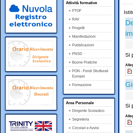
Attività formative
PTOF
Isti
RAV
De
Progetti
im
Manifestazioni
Pubblicazioni
PNSD
Si 
Buone Pratiche
Alle
PON - Fondi Strutturali
Europei
Gi
Formazione
Area Personale
Si 
Dirigente Scolastico
Alle
Segreteria
Circolari e Avvisi