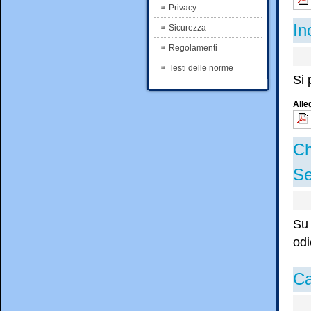
Privacy
In
Sicurezza
Regolamenti
Testi delle norme
Si 
Alle
Ch
Se
Su 
odi
Ca