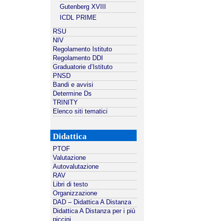
Gutenberg XVIII
ICDL PRIME
RSU
NIV
Regolamento Istituto
Regolamento DDI
Graduatorie d’Istituto
PNSD
Bandi e avvisi
Determine Ds
TRINITY
Elenco siti tematici
Didattica
PTOF
Valutazione
Autovalutazione
RAV
Libri di testo
Organizzazione
DAD – Didattica A Distanza
Didattica A Distanza per i più
piccini