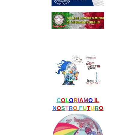
C
O
L
O
R
I
A
M
O
IL
N
O
S
T
R
O
F
U
T
U
R
O