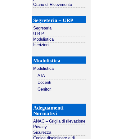
Orario di Ricevimento
Segreteria – URP
Segreteria
U.R.P.
Modulistica
Iscrizioni
Modulistica
Modulistica
ATA
Docenti
Genitori
Adeguamenti
Normativi
ANAC – Griglia di rilevazione
Privacy
Sicurezza
Codice disciplinare e di