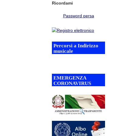
Ricordami
Password persa
Percorsi a Indirizzo
musicale
EMERGENZA
CORONAVIRUS