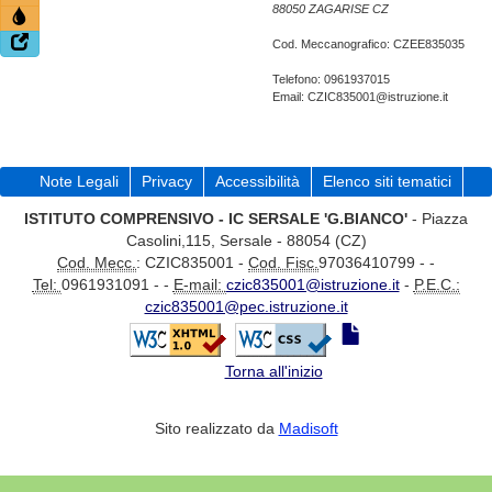
88050 ZAGARISE CZ
Cod. Meccanografico: CZEE835035
Telefono: 0961937015
Email: CZIC835001@istruzione.it
Note Legali
Privacy
Accessibilità
Elenco siti tematici
ISTITUTO COMPRENSIVO - IC SERSALE 'G.BIANCO'
- Piazza
Casolini,115, Sersale - 88054 (CZ)
Cod. Mecc.
: CZIC835001 -
Cod. Fisc.
97036410799 - -
Tel:
0961931091 - -
E-mail:
czic835001@istruzione.it
-
P.E.C.:
czic835001@pec.istruzione.it
Torna all'inizio
Sito realizzato da
Madisoft