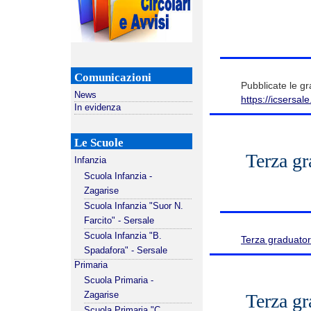
Comunicazioni
Pubblicate le gr
News
https://icsersale
In evidenza
Le Scuole
Terza g
Infanzia
Scuola Infanzia -
Zagarise
Scuola Infanzia "Suor N.
Farcito" - Sersale
Scuola Infanzia "B.
Terza graduato
Spadafora" - Sersale
Primaria
Scuola Primaria -
Terza g
Zagarise
Scuola Primaria "C.