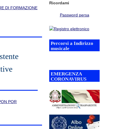
Ricordami
RE DI FORMAZIONE
Password persa
Percorsi a Indirizzo
musicale
stente
tive
EMERGENZA
CORONAVIRUS
– PON POR