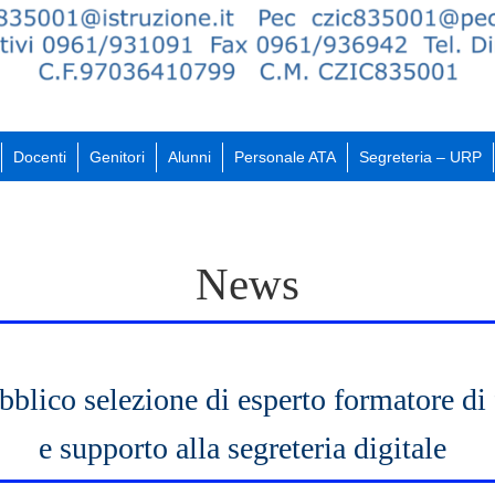
Docenti
Genitori
Alunni
Personale ATA
Segreteria – URP
News
blico selezione di esperto formatore di
e supporto alla segreteria digitale