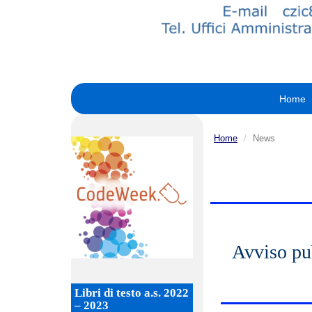
Home
Home
News
Avviso pub
Libri di testo a.s. 2022
– 2023