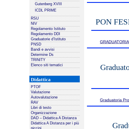
Gutenberg XVIII
ICDL PRIME
RSU
PON FESR 
NIV
Regolamento Istituto
Regolamento DDI
Graduatorie d’Istituto
GRADUATORIA D
PNSD
Bandi e avvisi
Determine Ds
TRINITY
Graduato
Elenco siti tematici
Didattica
PTOF
Valutazione
Autovalutazione
Graduatoria Pro
RAV
Libri di testo
Organizzazione
DAD – Didattica A Distanza
Grad
Didattica A Distanza per i più
piccini