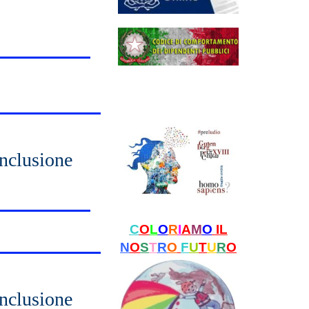
nclusione
C
O
L
O
R
I
A
M
O
IL
N
O
S
T
R
O
F
U
T
U
R
O
nclusione