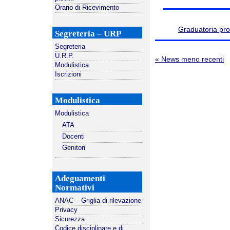
Orario di Ricevimento
Graduatoria pro
Segreteria – URP
Segreteria
U.R.P.
« News meno recenti
Modulistica
Iscrizioni
Modulistica
Modulistica
ATA
Docenti
Genitori
Adeguamenti
Normativi
ANAC – Griglia di rilevazione
Privacy
Sicurezza
Codice disciplinare e di