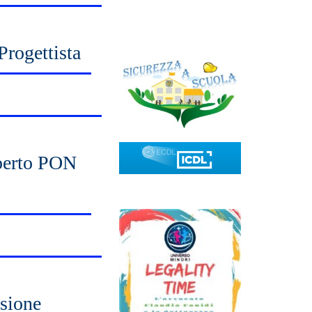
rogettista
sperto PON
sione