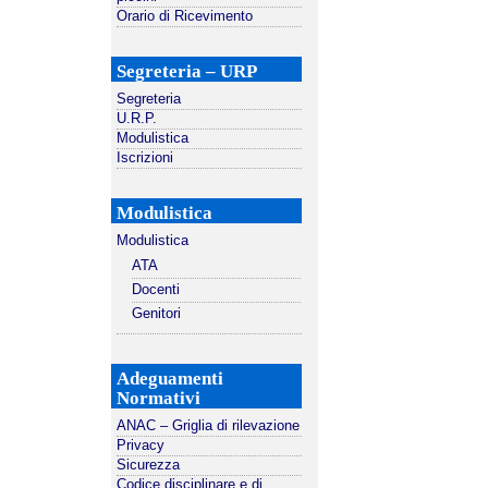
Orario di Ricevimento
Segreteria – URP
Segreteria
U.R.P.
Modulistica
Iscrizioni
Modulistica
Modulistica
ATA
Docenti
Genitori
Adeguamenti
Normativi
ANAC – Griglia di rilevazione
Privacy
Sicurezza
Codice disciplinare e di