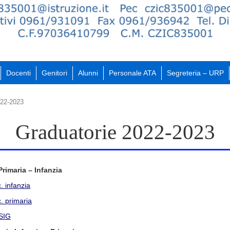
Docenti
Genitori
Alunni
Personale ATA
Segreteria – URP
022-2023
Graduatorie 2022-2023
Primaria – Infanzia
. infanzia
. primaria
SSIG