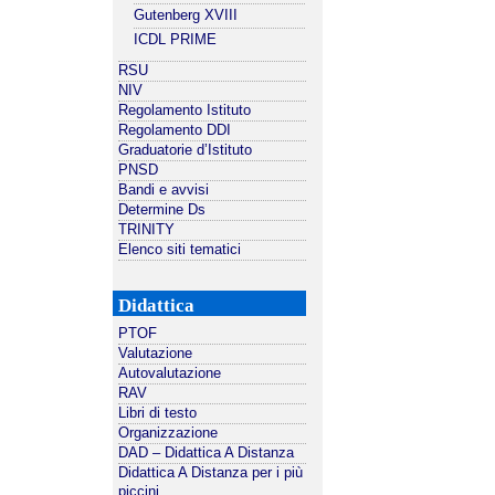
Gutenberg XVIII
ICDL PRIME
RSU
NIV
Regolamento Istituto
Regolamento DDI
Graduatorie d’Istituto
PNSD
Bandi e avvisi
Determine Ds
TRINITY
Elenco siti tematici
Didattica
PTOF
Valutazione
Autovalutazione
RAV
Libri di testo
Organizzazione
DAD – Didattica A Distanza
Didattica A Distanza per i più
piccini