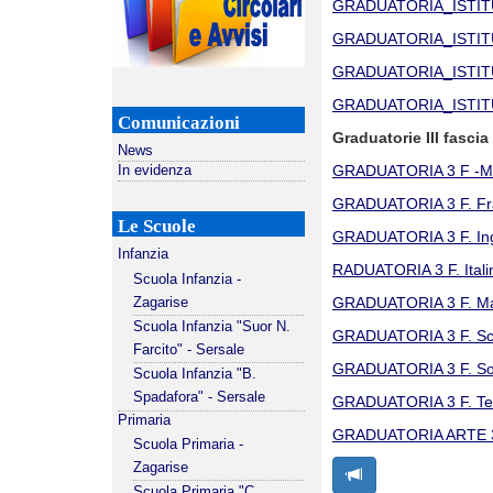
GRADUATORIA_ISTI
GRADUATORIA_ISTI
GRADUATORIA_ISTI
GRADUATORIA_ISTI
Comunicazioni
Graduatorie III fascia
News
GRADUATORIA 3 F -M
In evidenza
GRADUATORIA 3 F. F
Le Scuole
GRADUATORIA 3 F. I
Infanzia
RADUATORIA 3 F. Ita
Scuola Infanzia -
GRADUATORIA 3 F. Ma
Zagarise
Scuola Infanzia "Suor N.
GRADUATORIA 3 F. Sc
Farcito" - Sersale
GRADUATORIA 3 F. S
Scuola Infanzia "B.
Spadafora" - Sersale
GRADUATORIA 3 F. T
Primaria
GRADUATORIA ARTE 3
Scuola Primaria -
Zagarise
Scuola Primaria "C.