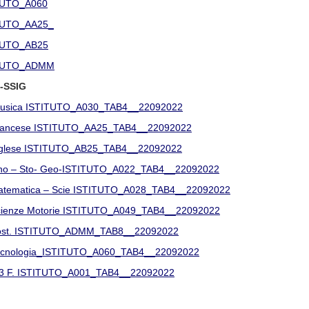
TUTO_A060
TUTO_AA25_
TUTO_AB25
TUTO_ADMM
 -SSIG
usica ISTITUTO_A030_TAB4__22092022
rancese ISTITUTO_AA25_TAB4__22092022
nglese ISTITUTO_AB25_TAB4__22092022
lino – Sto- Geo-ISTITUTO_A022_TAB4__22092022
tematica – Scie ISTITUTO_A028_TAB4__22092022
ienze Motorie ISTITUTO_A049_TAB4__22092022
ost. ISTITUTO_ADMM_TAB8__22092022
ecnologia_ISTITUTO_A060_TAB4__22092022
 F. ISTITUTO_A001_TAB4__22092022