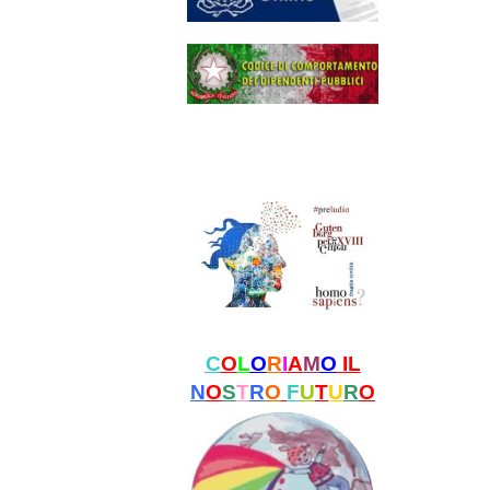
C
O
L
O
R
I
A
M
O
IL
N
O
S
T
R
O
F
U
T
U
R
O