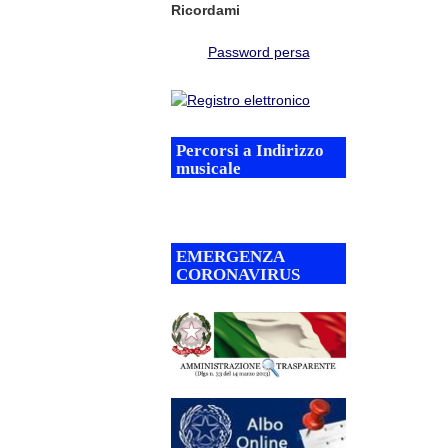
Ricordami
Password persa
Percorsi a Indirizzo
musicale
EMERGENZA
CORONAVIRUS