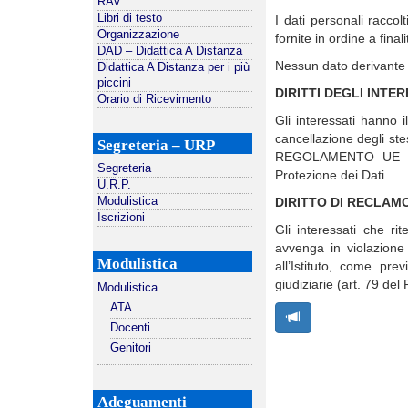
RAV
Libri di testo
I dati personali raccol
Organizzazione
fornite in ordine a fin
DAD – Didattica A Distanza
Nessun dato derivante 
Didattica A Distanza per i più
piccini
DIRITTI DEGLI INTER
Orario di Ricevimento
Gli interessati hanno il 
cancellazione degli stes
Segreteria – URP
REGOLAMENTO UE 2016/
Segreteria
Protezione dei Dati.
U.R.P.
DIRITTO DI RECLAM
Modulistica
Iscrizioni
Gli interessati che rit
avvenga in violazion
Modulistica
all’Istituto
, come prev
giudiziarie (art. 79
Modulistica
ATA
Docenti
Genitori
Adeguamenti