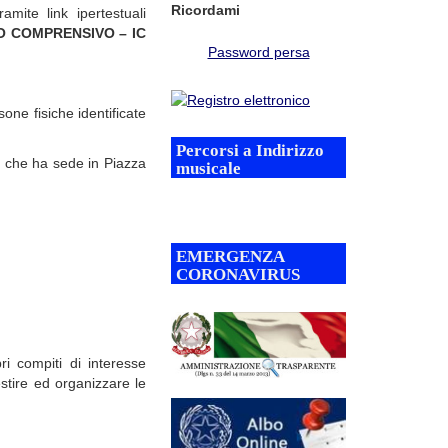
Ricordami
amite link ipertestuali
O COMPRENSIVO – IC
Password persa
sone fisiche identificate
Percorsi a Indirizzo
 che ha sede in Piazza
musicale
EMERGENZA
CORONAVIRUS
ri compiti di interesse
estire ed organizzare le