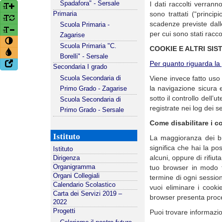
I dati raccolti verran
Spadafora" - Sersale
sono trattati (“princi
Primaria
scadenze previste dalle
Scuola Primaria -
per cui sono stati racco
Zagarise
Scuola Primaria "C.
COOKIE E ALTRI SIS
Borelli" - Sersale
Per quanto riguarda la 
Secondaria I grado
Viene invece fatto uso
Scuola Secondaria di
la navigazione sicura 
Primo Grado - Zagarise
sotto il controllo dell’
Scuola Secondaria di
registrate nei log dei se
Primo Grado - Sersale
Come disabilitare i c
Istituto
La maggioranza dei br
significa che hai la po
Istituto
alcuni, oppure di rifiut
Dirigenza
tuo browser in modo t
Organigramma
Organi Collegiali
termine di ogni sessione
Calendario Scolastico
vuoi eliminare i cooki
Carta dei Servizi 2019 –
browser presenta proce
2022
Progetti
Puoi trovare informazio