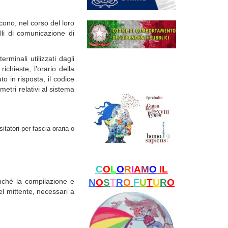
cono, nel corso del loro
lli di comunicazione di
rminali utilizzati dagli
ichieste, l’orario della
to in risposta, il codice
metri relativi al sistema
itatori per fascia oraria o
C
O
L
O
R
I
A
M
O
IL
nché la compilazione e
N
O
S
T
R
O
F
U
T
U
R
O
el mittente, necessari a