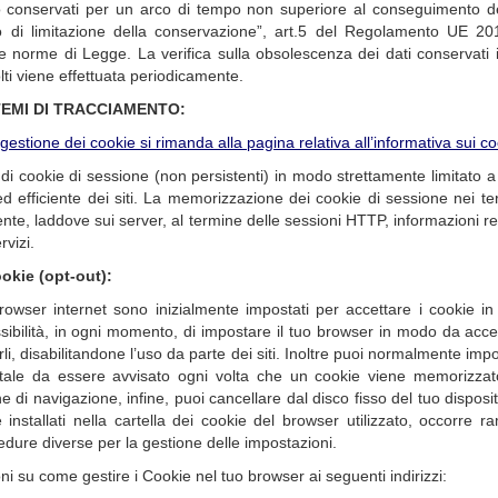
no conservati per un arco di tempo non superiore al conseguimento dell
pio di limitazione della conservazione”, art.5 del Regolamento UE 2
 norme di Legge. La verifica sulla obsolescenza dei dati conservati in
lti viene effettuata periodicamente.
TEMI DI TRACCIAMENTO:
gestione dei cookie si rimanda alla pagina relativa all’informativa sui c
 di cookie di sessione (non persistenti) in modo strettamente limitato 
ed efficiente dei siti. La memorizzazione dei cookie di sessione nei te
utente, laddove sui server, al termine delle sessioni HTTP, informazioni r
rvizi.
ookie (opt-out):
owser internet sono inizialmente impostati per accettare i cookie i
ssibilità, in ogni momento, di impostare il tuo browser in modo da accett
arli, disabilitandone l’uso da parte dei siti. Inoltre puoi normalmente im
ale da essere avvisato ogni volta che un cookie viene memorizzat
 di navigazione, infine, puoi cancellare dal disco fisso del tuo disposit
e installati nella cartella dei cookie del browser utilizzato, occorre
dure diverse per la gestione delle impostazioni.
ni su come gestire i Cookie nel tuo browser ai seguenti indirizzi: