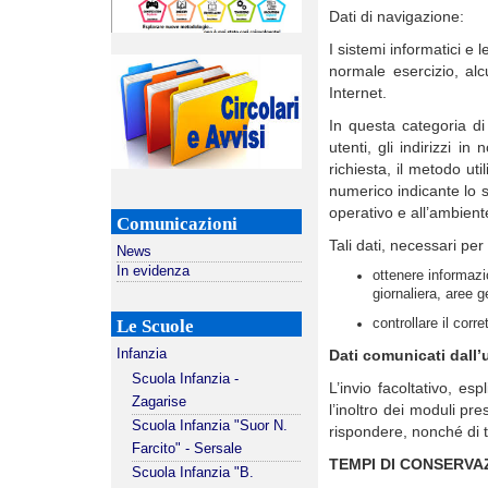
Dati di navigazione:
I sistemi informatici e
normale esercizio, alc
Internet.
In questa categoria di 
utenti, gli indirizzi i
richiesta, il metodo uti
numerico indicante lo st
operativo e all’ambiente
Comunicazioni
Tali dati, necessari per
News
In evidenza
ottenere informazio
giornaliera, aree 
controllare il corr
Le Scuole
Dati comunicati dall’
Infanzia
Scuola Infanzia -
L’invio facoltativo, esp
Zagarise
l’inoltro dei moduli pr
Scuola Infanzia "Suor N.
rispondere, nonché di tu
Farcito" - Sersale
TEMPI DI CONSERVA
Scuola Infanzia "B.