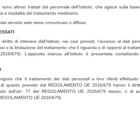
ti sono
altresì
trattati dal personale dell’Istituto
, che agisce sulla base 
alità e modalità del trattamento medesimo.
dal servizio web viene comunicato o diffuso.
ESSATI
diritto di ottenere dall’Istituto
, nei casi previsti, l’accesso ai dati pers
si o la limitazione del trattamento che li riguarda o di opporsi al tratta
679). L’apposita istanza all’Istituto
è presentata contattando 
O
engono che il trattamento dei dati personali a loro riferiti effettuat
e di quanto previsto dal REGOLAMENTO UE 2016/679 hanno il diritt
isto dall’art. 77 del REGOLAMENTO UE 2016/679 stesso, o di adi
 del REGOLAMENTO UE 2016/679)