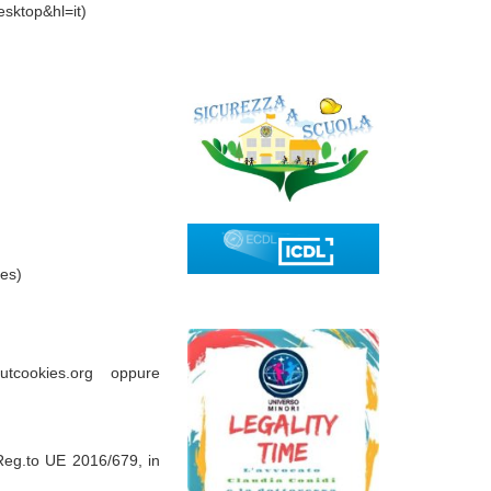
sktop&hl=it)
ies)
tcookies.org oppure
 Reg.to UE 2016/679, in