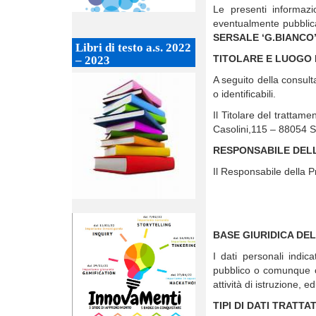
Le presenti informazio
eventualmente pubblicati
SERSALE ‘G.BIANCO
Libri di testo a.s. 2022
TITOLARE E LUOGO
– 2023
A seguito della consulta
o identificabili.
Il Titolare del tratt
Casolini,115 – 88054 
RESPONSABILE DELL
Il Responsabile della P
BASE GIURIDICA DE
I dati personali indica
pubblico o comunque con
attività di istruzione, 
TIPI DI DATI TRATT