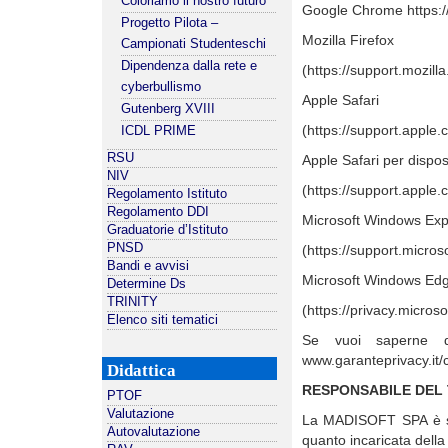
Coloriamo il nostro futuro
Google Chrome https:
Progetto Pilota –
Mozilla Firefox
Campionati Studenteschi
Dipendenza dalla rete e
(https://support.mozil
cyberbullismo
Apple Safari
Gutenberg XVIII
(https://support.apple
ICDL PRIME
RSU
Apple Safari per disposi
NIV
(https://support.apple.
Regolamento Istituto
Regolamento DDI
Microsoft Windows Exp
Graduatorie d’Istituto
PNSD
(https://support.micro
Bandi e avvisi
Microsoft Windows Ed
Determine Ds
TRINITY
(https://privacy.micro
Elenco siti tematici
Se vuoi saperne di
www.garanteprivacy.it/
Didattica
RESPONSABILE DEL
PTOF
Valutazione
La MADISOFT SPA
è s
Autovalutazione
quanto incaricata della