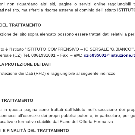
ni non riguardano altri siti, pagine o servizi online raggiungibili tr
 nel sito, ma riferiti a risorse esterne al dominio dell’Istituto
ISTITUT
’
 DEL TRATTAMENTO
zione del sito sopra elencato possono essere trattati dati relativi a per
amento è l’Istituto “ISTITUTO COMPRENSIVO – IC SERSALE ‘G.BIANCO'”,
Sersale (CZ)
Tel. 0961931091 – Fax – eM.:
czic835001@istruzione.it
A PROTEZIONE DEI DATI
rotezione dei Dati (RPD) è raggiungibile al seguente indirizzo:
L TRATTAMENTO
ti in questa pagina sono trattati dall’Istituto
nell’esecuzione dei prop
nessi all’esercizio dei propri pubblici poteri e, in particolare, per g
educative e formative stabilite dal Piano dell’Offerta Formativa.
ATI E FINALITÀ DEL TRATTAMENTO