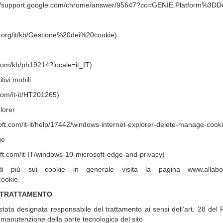
//support.google.com/chrome/answer/95647?co=GENIE.Platform%3DDe
la.org/it/kb/Gestione%20dei%20cookie)
.com/kb/ph19214?locale=it_IT)
tivi mobili
com/it-it/HT201265)
lorer
soft.com/it-it/help/17442/windows-internet-explorer-delete-manage-cook
ge
soft.com/it-IT/windows-10-microsoft-edge-and-privacy)
 più sui cookie in generale visita la pagina www.allabou
cookie.
 TRATTAMENTO
tata designata responsabile del trattamento ai sensi dell’art. 28 del
 manutenzione della parte tecnologica del sito