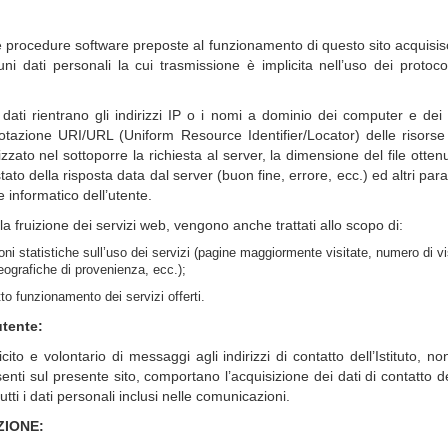
 le procedure software preposte al funzionamento di questo sito acquisis
uni dati personali la cui trasmissione è implicita nell’uso dei protoco
dati rientrano gli indirizzi IP o i nomi a dominio dei computer e dei te
n notazione URI/URL (Uniform Resource Identifier/Locator) delle risorse r
lizzato nel sottoporre la richiesta al server, la dimensione del file ottenu
ato della risposta data dal server (buon fine, errore, ecc.) ed altri para
 informatico dell’utente.
 la fruizione dei servizi web, vengono anche trattati allo scopo di:
ni statistiche sull’uso dei servizi (pagine maggiormente visitate, numero di vis
geografiche di provenienza, ecc.);
etto funzionamento dei servizi offerti.
utente:
licito e volontario di messaggi agli indirizzi di contatto dell’Istituto
, no
esenti sul presente sito, comportano l’acquisizione dei dati di contatto d
tti i dati personali inclusi nelle comunicazioni.
ZIONE: