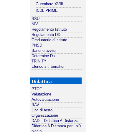
Gutenberg XVIII
ICDL PRIME
RSU
NIV
Regolamento Istituto
Regolamento DDI
Graduatorie d’Istituto
PNSD
Bandi e avvisi
Determine Ds
TRINITY
Elenco siti tematici
Didattica
PTOF
Valutazione
Autovalutazione
RAV
Libri di testo
Organizzazione
DAD – Didattica A Distanza
Didattica A Distanza per i più
piccini