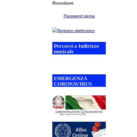
Ricordami
Password persa
Percorsi a Indirizzo
musicale
EMERGENZA
CORONAVIRUS