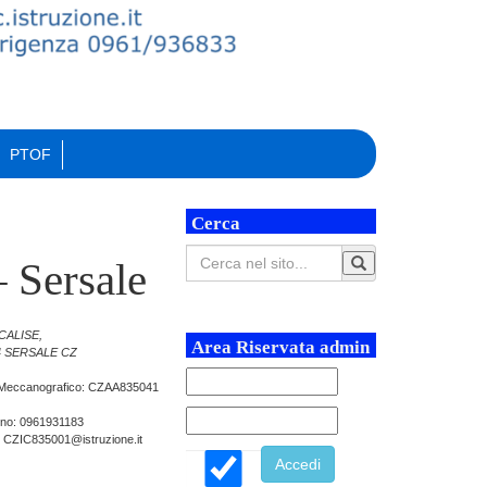
PTOF
Cerca
– Sersale
CALISE,
Area Riservata admin
4 SERSALE CZ
Meccanografico: CZAA835041
ono: 0961931183
: CZIC835001@istruzione.it