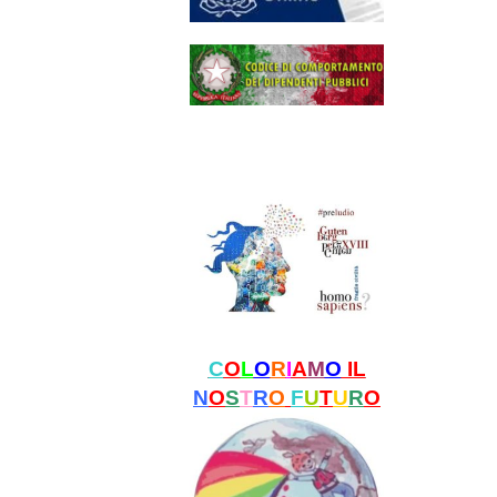
C
O
L
O
R
I
A
M
O
IL
N
O
S
T
R
O
F
U
T
U
R
O