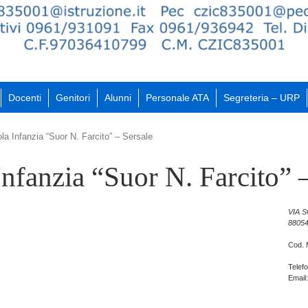
Docenti
Genitori
Alunni
Personale ATA
Segreteria – URP
la Infanzia “Suor N. Farcito” – Sersale
nfanzia “Suor N. Farcito” 
VIA S
8805
Cod. 
Telef
Email