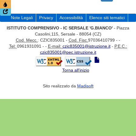
Note Legali
Privacy
Accessibilità
Elenco siti tematici
ISTITUTO COMPRENSIVO - IC SERSALE 'G.BIANCO'
- Piazza
Casolini,115, Sersale - 88054 (CZ)
Cod. Mecc.
: CZIC835001 -
Cod. Fisc.
97036410799 - -
Tel:
0961931091 - -
E-mail:
czic835001@istruzione.it
-
P.E.C.:
czic835001@pec.istruzione.it
Torna all'inizio
Sito realizzato da
Madisoft