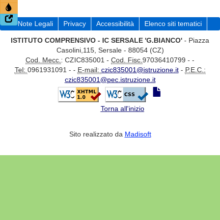
Note Legali
Privacy
Accessibilità
Elenco siti tematici
ISTITUTO COMPRENSIVO - IC SERSALE 'G.BIANCO'
- Piazza
Casolini,115, Sersale - 88054 (CZ)
Cod. Mecc.
: CZIC835001 -
Cod. Fisc.
97036410799 - -
Tel:
0961931091 - -
E-mail:
czic835001@istruzione.it
-
P.E.C.:
czic835001@pec.istruzione.it
Torna all'inizio
Sito realizzato da
Madisoft