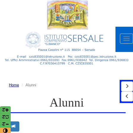
Apr
me
Home
Alunni
Alunni