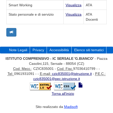
Smart Working
Visualizza
ATA
Stato personale e di servizio
Visualizza
ATA
Docenti
Note Legali
Privacy
Accessibilità
Elenco siti tematici
ISTITUTO COMPRENSIVO - IC SERSALE 'G.BIANCO'
- Piazza
Casolini,115, Sersale - 88054 (CZ)
Cod. Mecc.
: CZIC835001 -
Cod. Fisc.
97036410799 - -
Tel:
0961931091 - -
E-mail:
czic835001@istruzione.it
-
P.E.C.:
czic835001@pec.istruzione.it
Torna all'inizio
Sito realizzato da
Madisoft