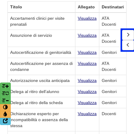
Titolo
Allegato
Destinatari
Accertamenti clinici per visite
Visualizza
ATA
prenatali
Docenti
Assunzione di servizio
Visualizza
ATA
Docenti
Autocertificazione di genitorialità
Visualizza
Genitori
Autocertificazione per assenza di
Visualizza
ATA
condanne
Docenti
Autorizzazione uscita anticipata
Visualizza
Genitori
Delega al ritiro dell’alunno
Visualizza
Genitori
Delega al ritiro della scheda
Visualizza
Genitori
Dichiarazione esperto per
Visualizza
Docenti
incompatibilità o assenza della
stessa