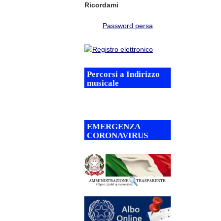
Ricordami
Password persa
Percorsi a Indirizzo
musicale
EMERGENZA
CORONAVIRUS