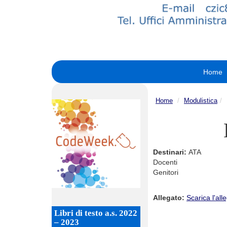
Home
Home
Modulistica
Destinari:
ATA
Docenti
Genitori
Allegato:
Scarica l'all
Libri di testo a.s. 2022
– 2023