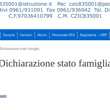
Docenti
Genitori
Alunni
Personale ATA
Segreteria – URP
Dichiarazione stato famiglia
Dichiarazione stato famigli
egato