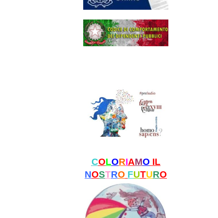
C
O
L
O
R
I
A
M
O
IL
N
O
S
T
R
O
F
U
T
U
R
O