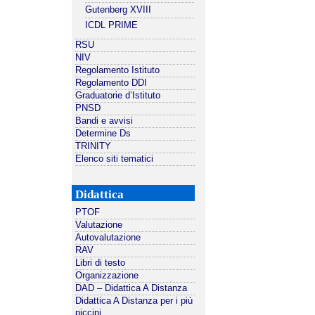
Gutenberg XVIII
ICDL PRIME
RSU
NIV
Regolamento Istituto
Regolamento DDI
Graduatorie d’Istituto
PNSD
Bandi e avvisi
Determine Ds
TRINITY
Elenco siti tematici
Didattica
PTOF
Valutazione
Autovalutazione
RAV
Libri di testo
Organizzazione
DAD – Didattica A Distanza
Didattica A Distanza per i più
piccini