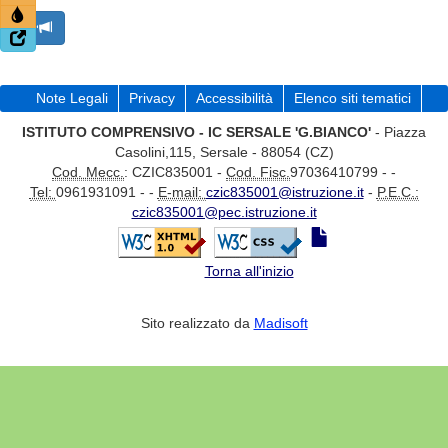
Note Legali
Privacy
Accessibilità
Elenco siti tematici
ISTITUTO COMPRENSIVO - IC SERSALE 'G.BIANCO'
- Piazza
Casolini,115, Sersale - 88054 (CZ)
Cod. Mecc.
: CZIC835001 -
Cod. Fisc.
97036410799 - -
Tel:
0961931091 - -
E-mail:
czic835001@istruzione.it
-
P.E.C.:
czic835001@pec.istruzione.it
Torna all'inizio
Sito realizzato da
Madisoft