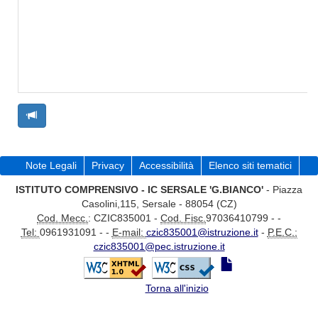
Note Legali
Privacy
Accessibilità
Elenco siti tematici
ISTITUTO COMPRENSIVO - IC SERSALE 'G.BIANCO'
- Piazza
Casolini,115, Sersale - 88054 (CZ)
Cod. Mecc.
: CZIC835001 -
Cod. Fisc.
97036410799 - -
Tel:
0961931091 - -
E-mail:
czic835001@istruzione.it
-
P.E.C.:
czic835001@pec.istruzione.it
Torna all'inizio