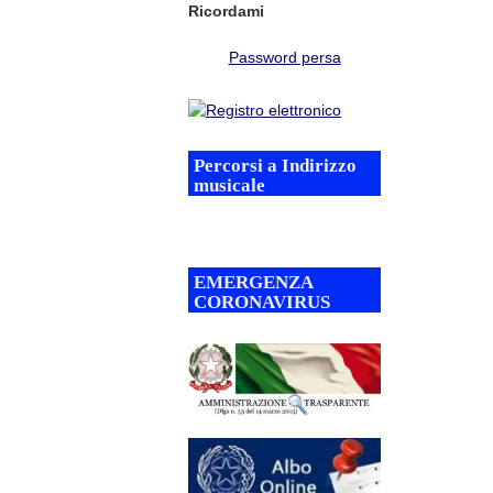
Ricordami
Password persa
Percorsi a Indirizzo
musicale
EMERGENZA
CORONAVIRUS