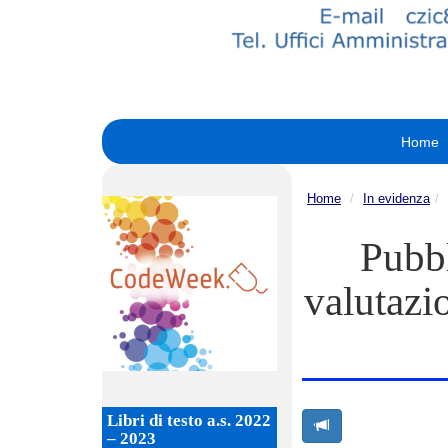
Home
Home
In evidenza
Pubbl
valutazi
Libri di testo a.s. 2022
– 2023