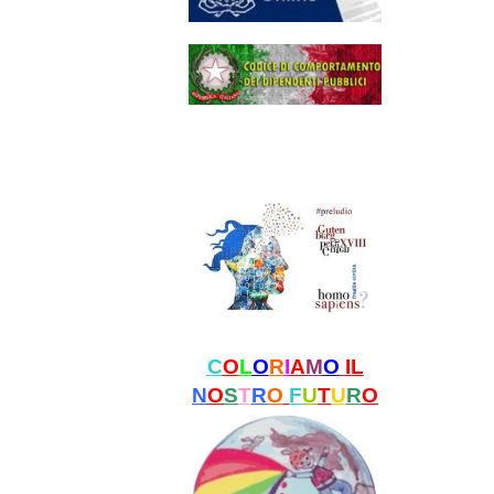
C
O
L
O
R
I
A
M
O
IL
N
O
S
T
R
O
F
U
T
U
R
O