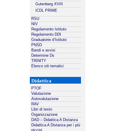
Gutenberg XVIII
ICDL PRIME
RSU
NIV
Regolamento Istituto
Regolamento DDI
Graduatorie d’Istituto
PNSD
Bandi e avvisi
Determine Ds
TRINITY
Elenco siti tematici
Didattica
PTOF
Valutazione
Autovalutazione
RAV
Libri di testo
Organizzazione
DAD – Didattica A Distanza
Didattica A Distanza per i più
piccini