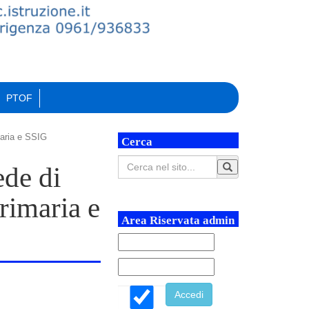
PTOF
maria e SSIG
Cerca
ede di
rimaria e
Area Riservata admin