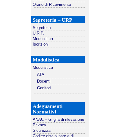
Orario di Ricevimento
Segreteria – URP
Segreteria
U.R.P.
Modulistica
Iscrizioni
Modulistica
Modulistica
ATA
Docenti
Genitori
Adeguamenti
Normativi
ANAC – Griglia di rilevazione
Privacy
Sicurezza
Codice disciplinare e di