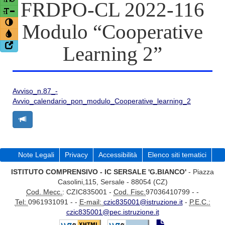
FRDPO-CL 2022-116
Modulo “Cooperative
Learning 2”
Avviso_n.87_-
Avvio_calendario_pon_modulo_Cooperative_learning_2
Note Legali
Privacy
Accessibilità
Elenco siti tematici
ISTITUTO COMPRENSIVO - IC SERSALE 'G.BIANCO'
- Piazza
Casolini,115, Sersale - 88054 (CZ)
Cod. Mecc.
: CZIC835001 -
Cod. Fisc.
97036410799 - -
Tel:
0961931091 - -
E-mail:
czic835001@istruzione.it
-
P.E.C.:
czic835001@pec.istruzione.it